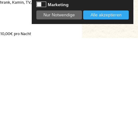
chrank, Kamin, TV, WLAN,
Marketing
Nur Notwendige
Alle akzeptieren
110,00€ pro Nacht
120,00€ pro Nacht
130,00€ pro Nacht
140,00€ pro Nacht
ich nach Absprache Preis 8,00€ pro
staufenthalt
ung unter 3 Nächten berechnen wir
n Aufschlag von 20%.
lusive Kurtaxe.