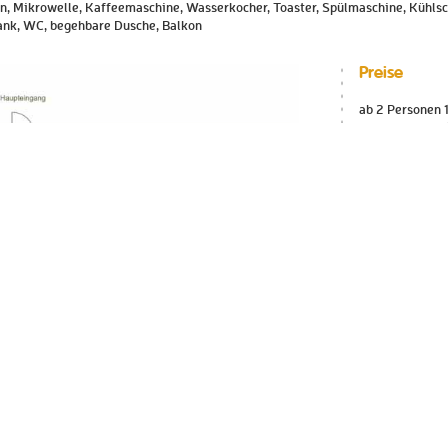
n, Mikrowelle, Kaffeemaschine, Wasserkocher, Toaster, Spülmaschine, Kühls
rank, WC, begehbare Dusche, Balkon
Preise
ab 2 Personen 
ab 3 Personen 
ab 4 Personen 
ab 5 Personen 
Haustiere mögl
Nacht
3 Nächte Minde
Bei einer Buch
pro Nacht eine
Alle Preise exk
vergrößern