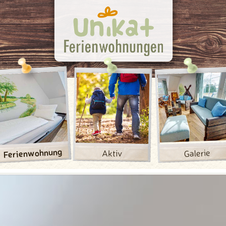
Ferienwohnung
Galerie
Aktiv
Heuschober
Freizeit
Hafen
Veranstaltungen
Fliess